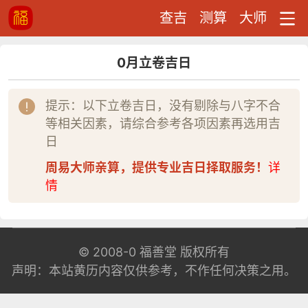
查吉
测算
大师
0月立卷吉日
提示：以下立卷吉日，没有剔除与八字不合
等相关因素，请综合参考各项因素再选用吉
日
周易大师亲算，提供专业吉日择取服务！
详
情
© 2008-0
福善堂
版权所有
声明：本站黄历内容仅供参考，不作任何决策之用。