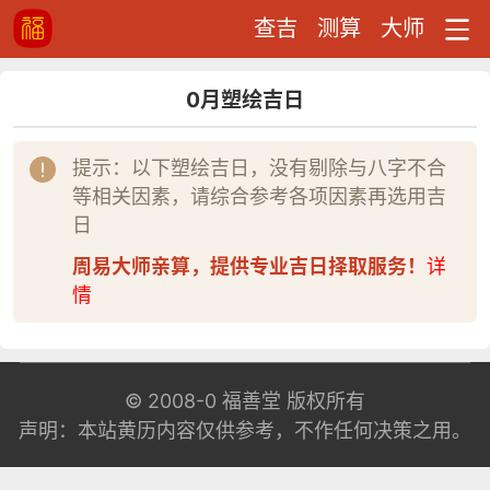
查吉
测算
大师
0月塑绘吉日
提示：以下塑绘吉日，没有剔除与八字不合
等相关因素，请综合参考各项因素再选用吉
日
周易大师亲算，提供专业吉日择取服务！
详
情
© 2008-0
福善堂
版权所有
声明：本站黄历内容仅供参考，不作任何决策之用。