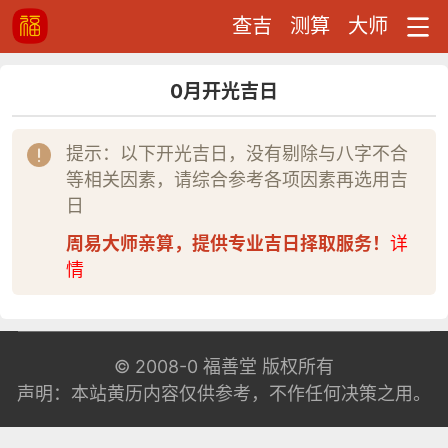
查吉
测算
大师
0月开光吉日
提示：以下开光吉日，没有剔除与八字不合
等相关因素，请综合参考各项因素再选用吉
日
周易大师亲算，提供专业吉日择取服务！
详
情
© 2008-0
福善堂
版权所有
声明：本站黄历内容仅供参考，不作任何决策之用。