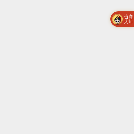
咨询
大师