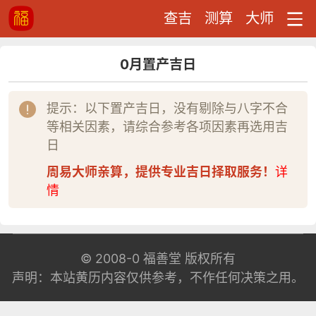
查吉
测算
大师
0月置产吉日
提示：以下置产吉日，没有剔除与八字不合
等相关因素，请综合参考各项因素再选用吉
日
周易大师亲算，提供专业吉日择取服务！
详
情
© 2008-0
福善堂
版权所有
声明：本站黄历内容仅供参考，不作任何决策之用。