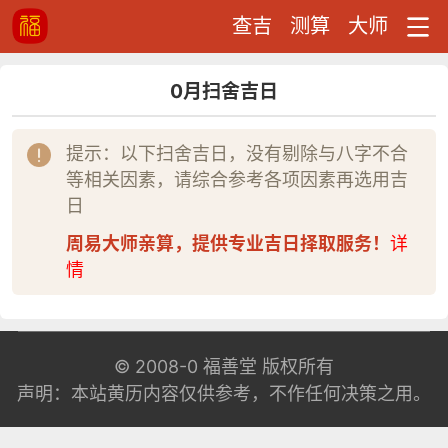
查吉
测算
大师
0月扫舍吉日
提示：以下扫舍吉日，没有剔除与八字不合
等相关因素，请综合参考各项因素再选用吉
日
周易大师亲算，提供专业吉日择取服务！
详
情
© 2008-0
福善堂
版权所有
声明：本站黄历内容仅供参考，不作任何决策之用。