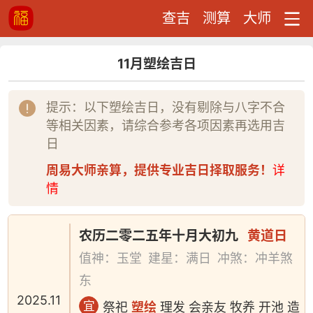
查吉
测算
大师
11月塑绘吉日
提示：以下塑绘吉日，没有剔除与八字不合
等相关因素，请综合参考各项因素再选用吉
日
周易大师亲算，提供专业吉日择取服务！
详
情
农历二零二五年十月大初九
黄道日
值神：玉堂
建星：满日
冲煞：冲羊煞
东
2025.11
宜
祭祀
塑绘
理发 会亲友 牧养 开池 造