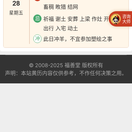
28
畜稠 畋猎 结网
星期五
咨询
忌
祈福 谢土 安葬 上梁 作灶 开市 嫁娶
大师
出行 入宅 动土
冲
此日冲羊，不宜参加塑绘之事
© 2008-2025
福善堂
版权所有
声明：本站黄历内容仅供参考，不作任何决策之用。