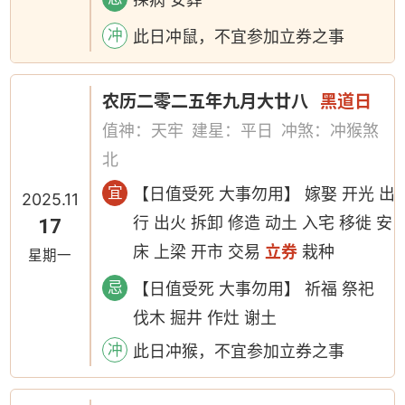
冲
此日冲鼠，不宜参加立券之事
农历二零二五年九月大廿八
黑道日
值神：天牢
建星：平日
冲煞：冲猴煞
北
宜
【日值受死 大事勿用】 嫁娶 开光 出
2025.11
行 出火 拆卸 修造 动土 入宅 移徙 安
17
床 上梁 开市 交易
立券
栽种
星期一
忌
【日值受死 大事勿用】 祈福 祭祀
伐木 掘井 作灶 谢土
冲
此日冲猴，不宜参加立券之事