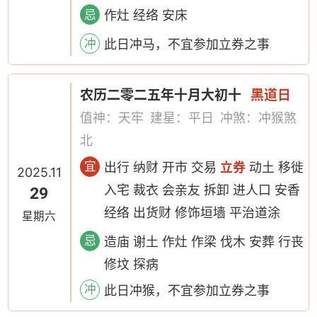
忌
作灶 经络 安床
冲
此日冲马，不宜参加立券之事
农历二零二五年十月大初十
黑道日
值神：天牢
建星：平日
冲煞：冲猴煞
北
宜
出行 纳财 开市 交易
立券
动土 移徙
2025.11
入宅 裁衣 会亲友 拆卸 进人口 安香
29
经络 出货财 修饰垣墙 平治道涂
星期六
忌
造庙 谢土 作灶 作梁 伐木 安葬 行丧
修坟 探病
冲
此日冲猴，不宜参加立券之事