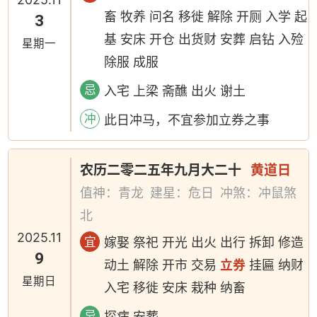
畜 牧养 问名 移徙 解除 开厕 入学 起
3
基 安床 开仓 出货财 安葬 启钻 入殓
星期一
除服 成服
忌
入宅 上梁 斋醮 出火 谢土
冲
此日冲马，不宜参加立券之事
农历二零二五年九月大二十
黄道日
值神：青龙
建星：危日
冲煞：冲鼠煞
北
2025.11
宜
嫁娶 祭祀 开光 出火 出行 拆卸 修造
9
动土 解除 开市 交易
立券
挂匾 纳财
星期日
入宅 移徙 安床 栽种 纳畜
忌
探病 安葬