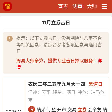
查吉
测算
大师
11月立券吉日
提示：以下立券吉日，没有剔除与八字不合
等相关因素，请综合参考各项因素再选用吉
日
周易大师亲算，提供专业吉日择取服务！
详
情
农历二零二五年九月大十四
黑道日
值神：天牢
建星：满日
冲煞：冲马煞
南
宜
纳采 订盟 开市 交易
立券
会亲友 纳
2025.11