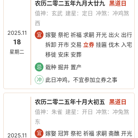
农历二零二五年九月大廿九
黑道日
值神：玄武
建星：定日
冲煞：冲鸡煞
西
2025.11
宜
嫁娶 祭祀 祈福 求嗣 开光 出火 出行
18
拆卸 开市 交易
立券
挂匾 伐木 入宅
星期二
移徙 安床 安葬
忌
栽种 掘井 置产
冲
此日冲鸡，不宜参加立券之事
农历二零二五年十月大初五
黑道日
值神：朱雀
建星：开日
冲煞：冲兔煞
东
宜
嫁娶 冠笄 祭祀 祈福 求嗣 斋醮 开光
2025.11