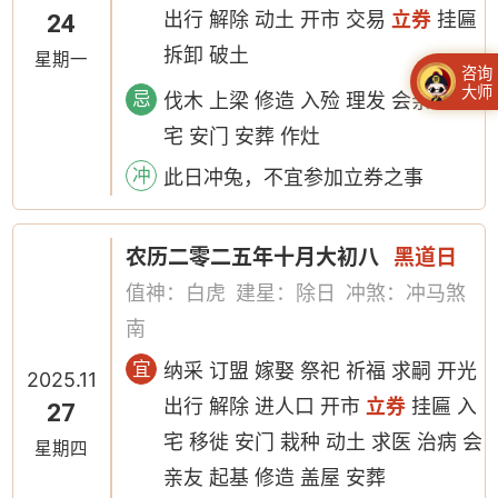
出行 解除 动土 开市 交易
立券
挂匾
24
拆卸 破土
星期一
咨询
大师
忌
伐木 上梁 修造 入殓 理发 会亲友 入
宅 安门 安葬 作灶
冲
此日冲兔，不宜参加立券之事
农历二零二五年十月大初八
黑道日
值神：白虎
建星：除日
冲煞：冲马煞
南
宜
纳采 订盟 嫁娶 祭祀 祈福 求嗣 开光
2025.11
出行 解除 进人口 开市
立券
挂匾 入
27
宅 移徙 安门 栽种 动土 求医 治病 会
星期四
亲友 起基 修造 盖屋 安葬