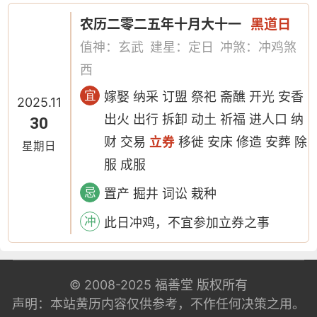
农历二零二五年十月大十一
黑道日
值神：玄武
建星：定日
冲煞：冲鸡煞
西
宜
嫁娶 纳采 订盟 祭祀 斋醮 开光 安香
2025.11
出火 出行 拆卸 动土 祈福 进人口 纳
30
财 交易
立券
移徙 安床 修造 安葬 除
星期日
服 成服
忌
置产 掘井 词讼 栽种
冲
此日冲鸡，不宜参加立券之事
© 2008-2025
福善堂
版权所有
声明：本站黄历内容仅供参考，不作任何决策之用。