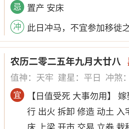
忌
置产 安床
冲
此日冲马，不宜参加移徙
农历二零二五年九月大廿八
值神：天牢
建星：平日
冲煞
宜
【日值受死 大事勿用】 嫁
行 出火 拆卸 修造 动土 
床 上梁 开市 交易 立券 栽