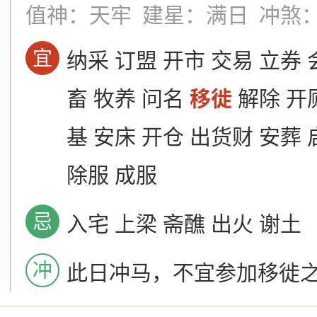
值神：天牢
建星：满日
冲煞
宜
纳采 订盟 开市 交易 立券 
畜 牧养 问名
移徙
解除 开
基 安床 开仓 出货财 安葬 
除服 成服
忌
入宅 上梁 斋醮 出火 谢土
冲
此日冲马，不宜参加移徙