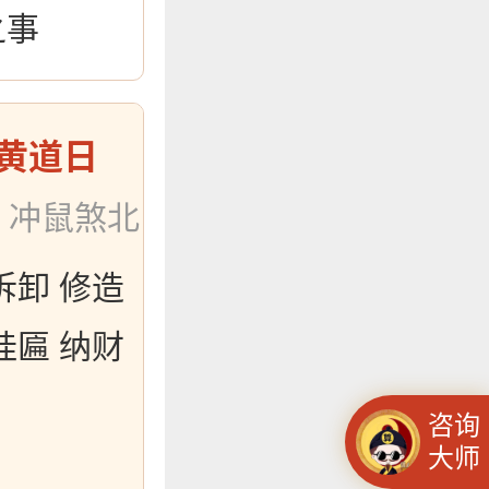
之事
黄道日
：冲鼠煞北
拆卸 修造
挂匾 纳财
咨询
大师