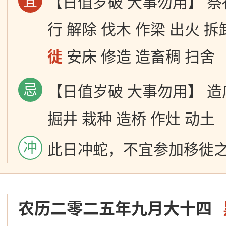
宜
【日值岁破 大事勿用】 祭
行 解除 伐木 作梁 出火 拆
徙
安床 修造 造畜稠 扫舍
忌
【日值岁破 大事勿用】 造
掘井 栽种 造桥 作灶 动土
冲
此日冲蛇，不宜参加移徙
农历二零二五年九月大十四