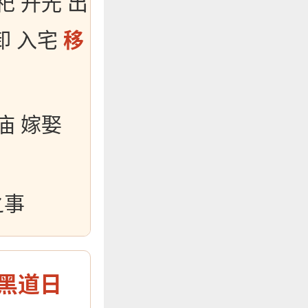
祀 开光 出
卸 入宅
移
庙 嫁娶
之事
黑道日