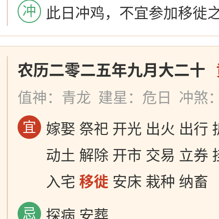
冲
此日冲鸡，不宜参加移徙
农历二零二五年九月大二十
值神：青龙
建星：危日
冲煞
宜
嫁娶 祭祀 开光 出火 出行 
动土 解除 开市 交易 立券 
入宅
移徙
安床 栽种 纳畜
忌
探病 安葬