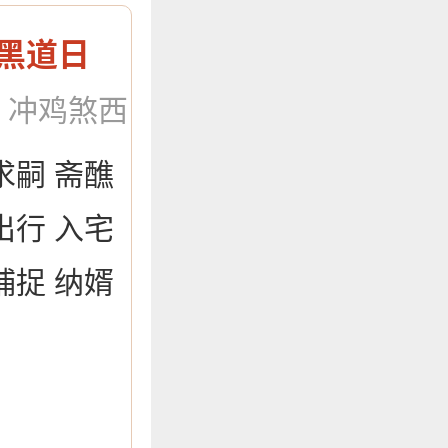
黑道日
：冲鸡煞西
求嗣 斋醮
出行 入宅
捕捉 纳婿