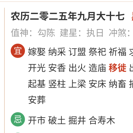
农历二零二五年九月大十七
值神：勾陈
建星：执日
冲煞
宜
嫁娶 纳采 订盟 祭祀 祈福 
开光 安香 出火 造庙
移徙
起基 竖柱 上梁 安床 纳畜 
安葬
忌
开市 破土 掘井 合寿木