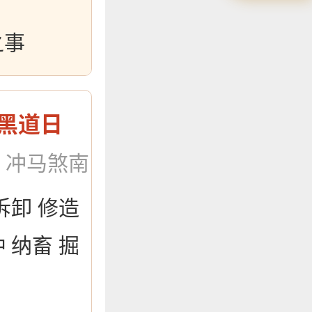
之事
黑道日
：冲马煞南
拆卸 修造
 纳畜 掘