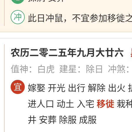
冲
此日冲鼠，不宜参加移徙
农历二零二五年九月大廿六
值神：白虎
建星：除日
冲煞
宜
嫁娶 开光 出行 解除 出火 
进人口 动土 入宅
移徙
栽种
井 安葬 除服 成服