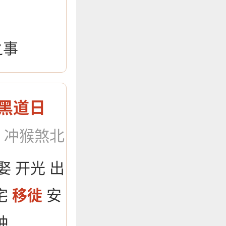
之事
黑道日
：冲猴煞北
娶 开光 出
入宅
移徙
安
种