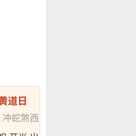
黄道日
：冲蛇煞西