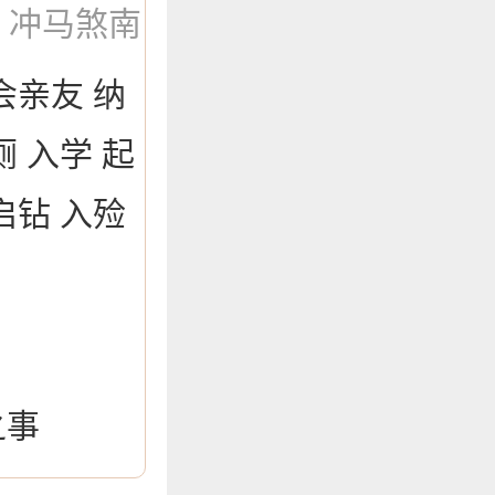
：冲马煞南
会亲友 纳
厕 入学 起
启钻 入殓
之事