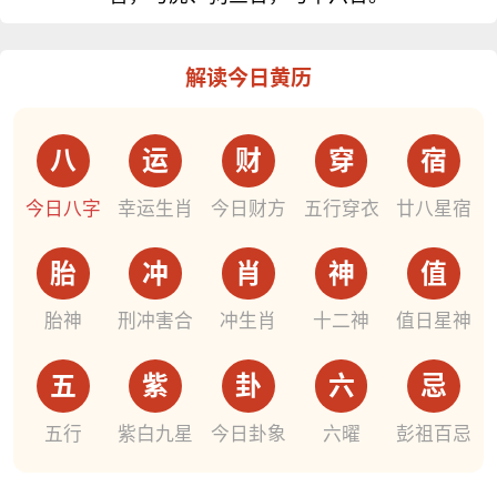
解读今日黄历
八
运
财
穿
宿
今日八字
幸运生肖
今日财方
五行穿衣
廿八星宿
胎
冲
肖
神
值
胎神
刑冲害合
冲生肖
十二神
值日星神
五
紫
卦
六
忌
五行
紫白九星
今日卦象
六曜
彭祖百忌