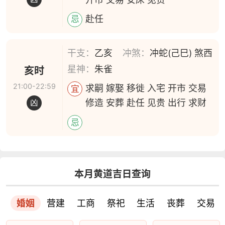
赴任
忌
干支：
乙亥
冲煞：
冲蛇(己巳) 煞西
星神：
朱雀
亥时
21:00-22:59
求嗣 嫁娶 移徙 入宅 开市 交易
宜
修造 安葬 赴任 见贵 出行 求财
凶
忌
本月黄道吉日查询
婚姻
营建
工商
祭祀
生活
丧葬
交易