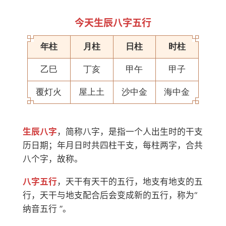
今天生辰八字五行
年柱
月柱
日柱
时柱
乙巳
丁亥
甲午
甲子
覆灯火
屋上土
沙中金
海中金
生辰八字
，简称八字，是指一个人出生时的干支
历日期；年月日时共四柱干支，每柱两字，合共
八个字，故称。
八字五行
，天干有天干的五行，地支有地支的五
行，天干与地支配合后会变成新的五行，称为“
纳音五行 ”。