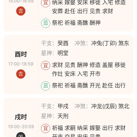
15:00-16:59
纳采 嫁娶 安床 移徙 入宅 修造
宜
安葬 赴任 出行 见贵 求财
吉
祭祀 祈福 斋醮 酬神
忌
干支：
癸酉
冲煞：
冲兔(丁卯) 煞东
星神：
明堂
酉时
17:00-18:59
求财 见贵 酬神 修造 盖屋 移徙
宜
作灶 安床 入宅 开市
吉
祭祀 祈福 斋醮 开光 赴任 出行
忌
干支：
甲戌
冲煞：
冲龙(戊辰) 煞北
星神：
天刑
戌时
19:00-20:59
祈福 求嗣 纳采 嫁娶 出行 求财
宜
开市 交易 安床 见贵
凶