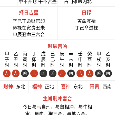
甲不开仓 午不苫盖
占门碓房内北
择日吉星
日禄
辛己丁命财官印
寅命互禄
命禄在寅贵丑未
丁己命进禄
申辰丑命三六合
时辰吉凶
甲
乙
丙
丁
戊
己
庚
辛
壬
癸
甲
乙
子
丑
寅
卯
辰
巳
午
未
申
酉
戌
亥
时
时
时
时
时
时
时
时
时
时
时
时
吉
吉
凶
吉
凶
凶
吉
凶
吉
吉
凶
凶
财神
福神
喜神
阳贵
东北
正北
东北
西南
生肖刑冲害合
今日与马自刑，与鼠相冲，与牛相
害，与虎、狗三合，与羊六合。