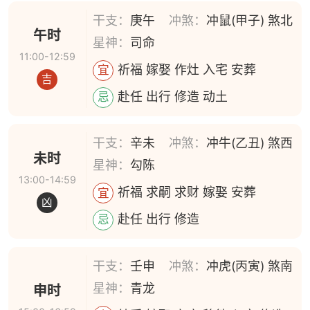
干支：
庚午
冲煞：
冲鼠(甲子) 煞北
午时
星神：
司命
11:00-12:59
祈福 嫁娶 作灶 入宅 安葬
宜
吉
赴任 出行 修造 动土
忌
干支：
辛未
冲煞：
冲牛(乙丑) 煞西
未时
星神：
勾陈
13:00-14:59
祈福 求嗣 求财 嫁娶 安葬
宜
凶
赴任 出行 修造
忌
干支：
壬申
冲煞：
冲虎(丙寅) 煞南
星神：
青龙
申时