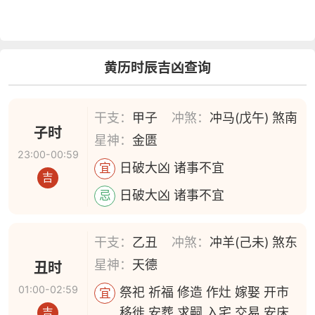
黄历时辰吉凶查询
干支：
甲子
冲煞：
冲马(戊午) 煞南
子时
星神：
金匮
23:00-00:59
日破大凶 诸事不宜
宜
吉
日破大凶 诸事不宜
忌
干支：
乙丑
冲煞：
冲羊(己未) 煞东
星神：
天德
丑时
01:00-02:59
祭祀 祈福 修造 作灶 嫁娶 开市
宜
移徙 安葬 求嗣 入宅 交易 安床
吉