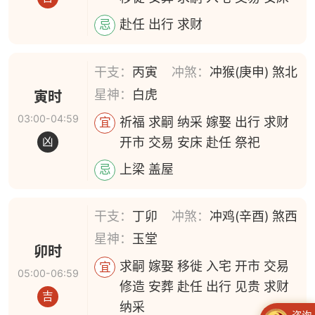
赴任 出行 求财
忌
干支：
丙寅
冲煞：
冲猴(庚申) 煞北
星神：
白虎
寅时
03:00-04:59
祈福 求嗣 纳采 嫁娶 出行 求财
宜
开市 交易 安床 赴任 祭祀
凶
上梁 盖屋
忌
干支：
丁卯
冲煞：
冲鸡(辛酉) 煞西
星神：
玉堂
卯时
求嗣 嫁娶 移徙 入宅 开市 交易
宜
05:00-06:59
修造 安葬 赴任 出行 见贵 求财
吉
纳采