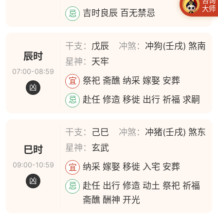
咨询
大师
吉时良辰 百无禁忌
忌
干支：
戊辰
冲煞：
冲狗(壬戌) 煞南
辰时
星神：
天牢
07:00-08:59
祭祀 斋醮 纳采 嫁娶 安葬
宜
凶
赴任 修造 移徙 出行 祈福 求嗣
忌
干支：
己巳
冲煞：
冲猪(壬戌) 煞东
星神：
玄武
巳时
09:00-10:59
纳采 嫁娶 移徙 入宅 安葬
宜
凶
赴任 出行 修造 动土 祭祀 祈福
忌
斋醮 酬神 开光