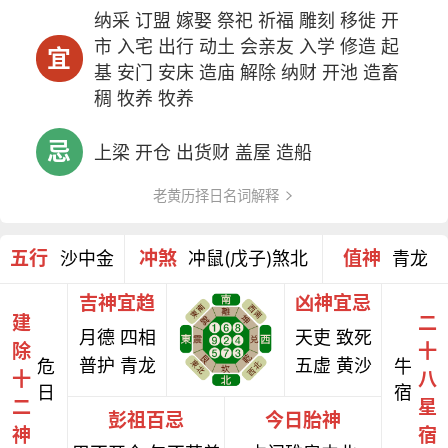
纳采 订盟 嫁娶 祭祀 祈福 雕刻 移徙 开
市 入宅 出行 动土 会亲友 入学 修造 起
宜
基 安门 安床 造庙 解除 纳财 开池 造畜
稠 牧养 牧养
忌
上梁 开仓 出货财 盖屋 造船
老黄历择日名词解释
五行
冲煞
值神
沙中金
冲鼠(戊子)煞北
青龙
吉神宜趋
凶神宜忌
建
二
月德 四相
天吏 致死
除
十
普护 青龙
五虚 黄沙
危
牛
十
八
日
宿
二
星
彭祖百忌
今日胎神
神
宿