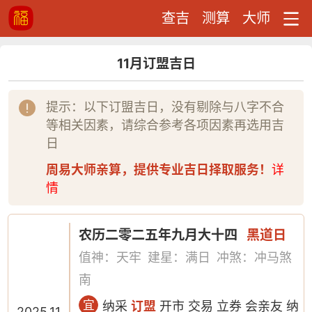
查吉
测算
大师
11月订盟吉日
提示：以下订盟吉日，没有剔除与八字不合
等相关因素，请综合参考各项因素再选用吉
日
周易大师亲算，提供专业吉日择取服务！
详
情
农历二零二五年九月大十四
黑道日
值神：天牢
建星：满日
冲煞：冲马煞
南
宜
纳采
订盟
开市 交易 立券 会亲友 纳
2025.11