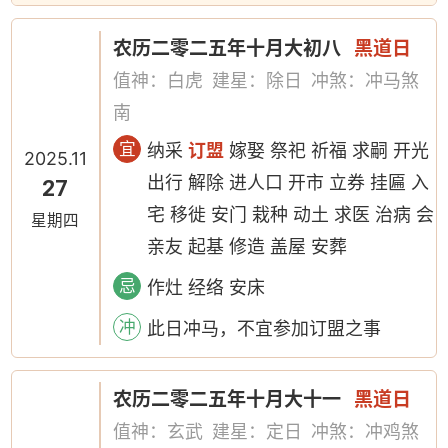
农历二零二五年十月大初八
黑道日
值神：白虎
建星：除日
冲煞：冲马煞
南
宜
纳采
订盟
嫁娶 祭祀 祈福 求嗣 开光
2025.11
出行 解除 进人口 开市 立券 挂匾 入
27
宅 移徙 安门 栽种 动土 求医 治病 会
星期四
亲友 起基 修造 盖屋 安葬
忌
作灶 经络 安床
冲
此日冲马，不宜参加订盟之事
农历二零二五年十月大十一
黑道日
值神：玄武
建星：定日
冲煞：冲鸡煞