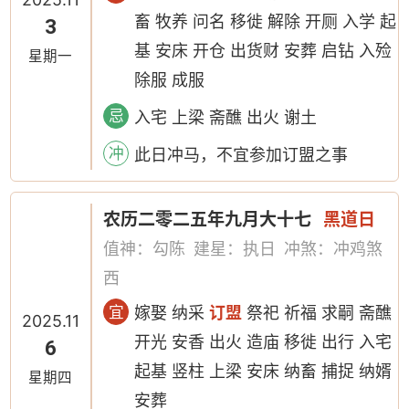
畜 牧养 问名 移徙 解除 开厕 入学 起
3
基 安床 开仓 出货财 安葬 启钻 入殓
星期一
除服 成服
忌
入宅 上梁 斋醮 出火 谢土
冲
此日冲马，不宜参加订盟之事
农历二零二五年九月大十七
黑道日
值神：勾陈
建星：执日
冲煞：冲鸡煞
西
宜
嫁娶 纳采
订盟
祭祀 祈福 求嗣 斋醮
2025.11
开光 安香 出火 造庙 移徙 出行 入宅
6
起基 竖柱 上梁 安床 纳畜 捕捉 纳婿
星期四
安葬