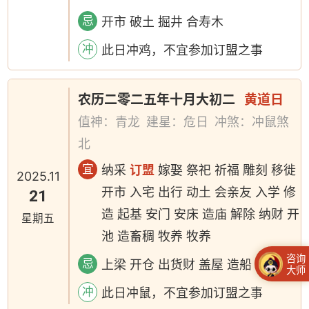
忌
开市 破土 掘井 合寿木
冲
此日冲鸡，不宜参加订盟之事
农历二零二五年十月大初二
黄道日
值神：青龙
建星：危日
冲煞：冲鼠煞
北
宜
纳采
订盟
嫁娶 祭祀 祈福 雕刻 移徙
2025.11
开市 入宅 出行 动土 会亲友 入学 修
21
造 起基 安门 安床 造庙 解除 纳财 开
星期五
池 造畜稠 牧养 牧养
咨询
忌
上梁 开仓 出货财 盖屋 造船
大师
冲
此日冲鼠，不宜参加订盟之事